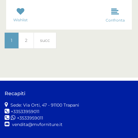
Wishlist
Confronta
1
2
succ
Recapiti
Sede: Via Orti, 47
- 91100 Trapani
+33533959011
+3533959011
vendita@mvforniture.it