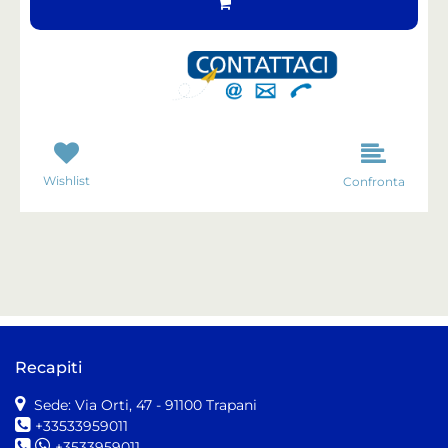
Wishlist
Confronta
Recapiti
Sede: Via Orti, 47
- 91100 Trapani
+33533959011
+3533959011