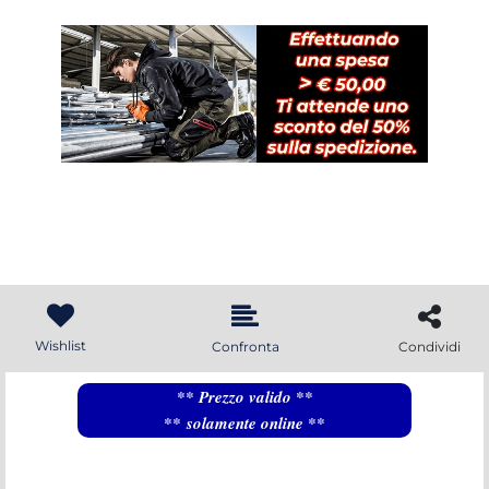
Wishlist
Confronta
Condividi
** Prezzo valido **
** solamente online **