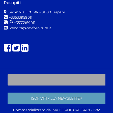
Recapiti
Sede: Via Orti, 47
- 91100 Trapani
+33533959011
+3533959011
vendita@mvforniture.it
Share on Facebook
Share on Twitter
Share on LinkedIn
Commercializzato da: MV FORNITURE SRLs - IVA: