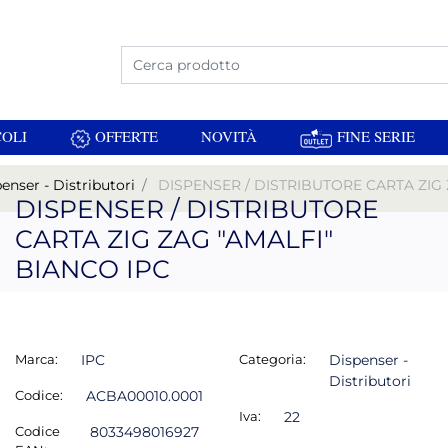
La modifica di un filtro aggiorna automaticamente
OLI
OFFERTE
NOVITÀ
FINE SERIE
enser - Distributori
DISPENSER / DISTRIBUTORE CARTA ZIG 
DISPENSER / DISTRIBUTORE
CARTA ZIG ZAG "AMALFI"
BIANCO IPC
Marca:
IPC
Categoria:
Dispenser -
Distributori
Codice:
ACBA00010.0001
Iva:
22
Codice
8033498016927