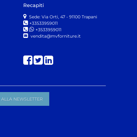
Recapiti
Sede: Via Orti, 47
- 91100 Trapani
+33533959011
+3533959011
vendita@mvforniture.it
Share on Facebook
Share on Twitter
Share on LinkedIn