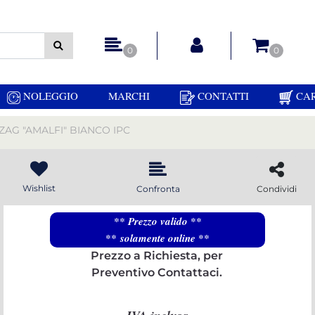
 gli altri filtri disponibili.
0
0
NOLEGGIO
MARCHI
CONTATTI
CA
ZAG "AMALFI" BIANCO IPC
Wishlist
Confronta
Condividi
** Prezzo valido **
** solamente online **
Prezzo a Richiesta, per
Preventivo Contattaci.