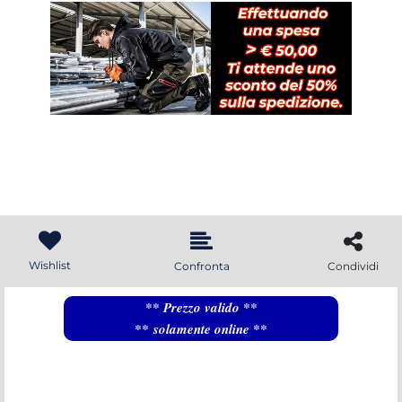
Wishlist
Confronta
Condividi
** Prezzo valido **
** solamente online **