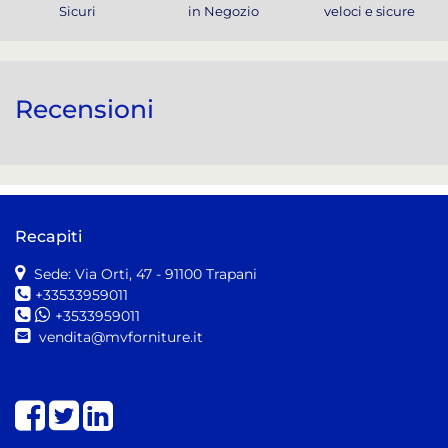
Sicuri
in Negozio
veloci e sicure
Recensioni
Recapiti
Sede: Via Orti, 47
- 91100 Trapani
+33533959011
+3533959011
vendita@mvforniture.it
Share on Facebook
Share on Twitter
Share on LinkedIn