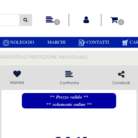
 gli altri filtri disponibili.
0
0
NOLEGGIO
MARCHI
CONTATTI
CA
DISPOSITIVO PROTEZIONE INDIVIDUALE
Wishlist
Confronta
Condividi
** Prezzo valido **
** solamente online **