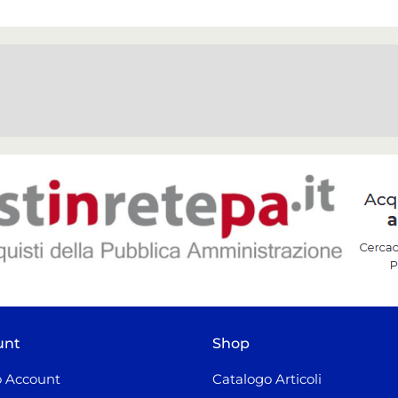
unt
Shop
 Account
Catalogo Articoli