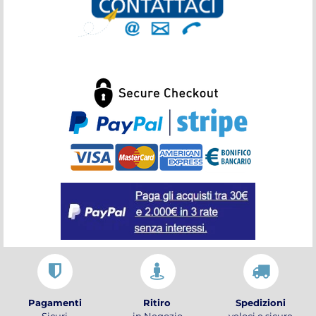
Pagamenti
Ritiro
Spedizioni
Sicuri
in Negozio
veloci e sicure