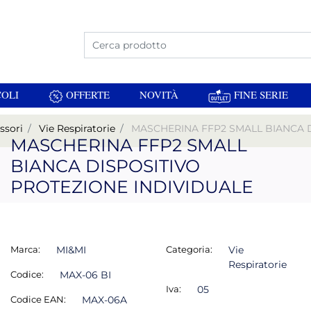
La modifica di un filtro aggiorna automaticamente
OLI
OFFERTE
NOVITÀ
FINE SERIE
ssori
Vie Respiratorie
MASCHERINA FFP2 SMALL BIANCA 
MASCHERINA FFP2 SMALL
BIANCA DISPOSITIVO
PROTEZIONE INDIVIDUALE
Marca:
MI&MI
Categoria:
Vie
Respiratorie
Codice:
MAX-06 BI
Iva:
05
Codice EAN:
MAX-06A