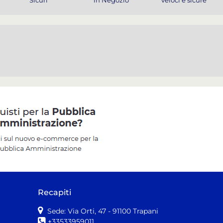
Recapiti
Sede: Via Orti, 47
- 91100 Trapani
+33533959011