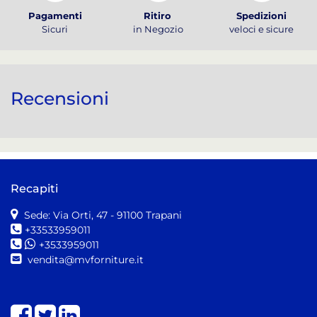
Pagamenti
Ritiro
Spedizioni
Sicuri
in Negozio
veloci e sicure
Recensioni
Recapiti
Sede: Via Orti, 47
- 91100 Trapani
+33533959011
+3533959011
vendita@mvforniture.it
Share on Facebook
Share on Twitter
Share on LinkedIn