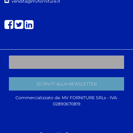
vendita@mvforniture.it
Share on Facebook
Share on Twitter
Share on LinkedIn
Commercializzato da: MV FORNITURE SRLs - IVA:
02890670819